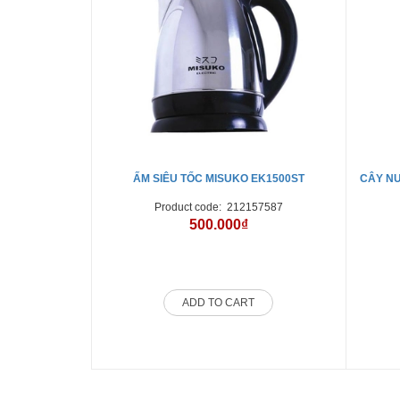
ẤM SIÊU TỐC MISUKO EK1500ST
Product code:
212157587
500.000₫
ADD TO CART