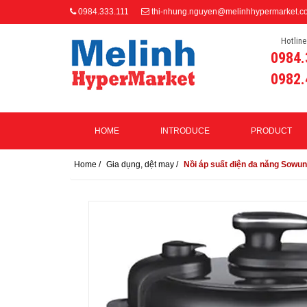
0984.333.111
thi-nhung.nguyen@melinhhypermarket.c
Hotline
0984.
0982.
HOME
INTRODUCE
PRODUCT
Home
/
Gia dụng, dệt may
/
Nồi áp suất điện đa năng Sowu