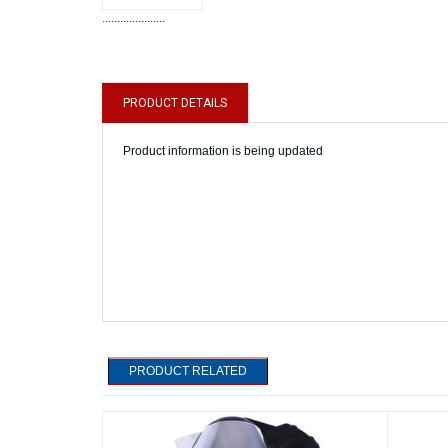
.....................
PRODUCT DETAILS
Product information is being updated
PRODUCT RELATED