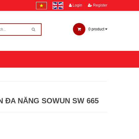
Login
Register
0
product
ỆN ĐA NĂNG SOWUN SW 665