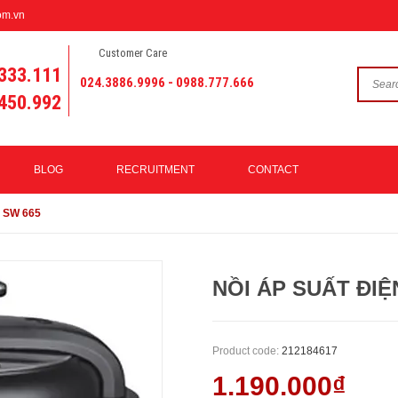
om.vn
Customer Care
333.111
024.3886.9996 - 0988.777.666
450.992
BLOG
RECRUITMENT
CONTACT
n SW 665
NỒI ÁP SUẤT ĐI
Product code:
212184617
1.190.000₫