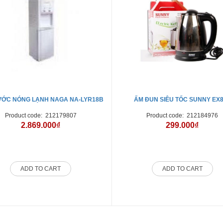
CÂY NƯỚC NÓNG LẠNH NAGA NA-LYR18B
ẤM ĐUN SIÊU TỐC SUNNY EX
Product code:
212179807
Product code:
212184976
2.869.000₫
299.000₫
ADD TO CART
ADD TO CART