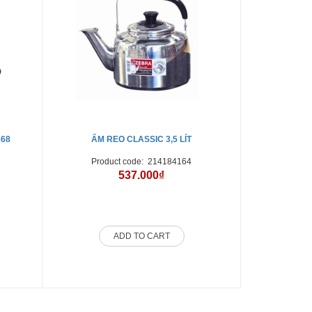
868
ẤM REO CLASSIC 3,5 LÍT
BẾP T
Product code:
214184164
Produ
537.000₫
ADD TO CART