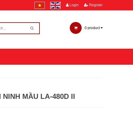
Login
Register
0
product
 NINH MẦU LA-480D II