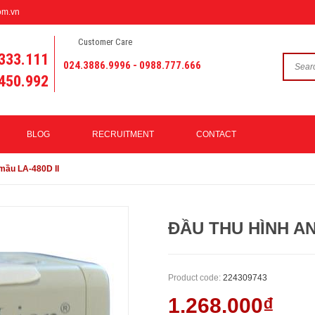
om.vn
Customer Care
333.111
024.3886.9996 - 0988.777.666
450.992
BLOG
RECRUITMENT
CONTACT
 mầu LA-480D II
ĐẦU THU HÌNH AN
Product code:
224309743
1.268.000₫