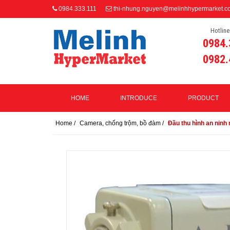
0984.333.111
thi-nhung.nguyen@melinhhypermarket.c
Hotline
0984.
0982.
HOME
INTRODUCE
PRODUCT
Home
/
Camera, chống trộm, bồ đàm
/
Đầu thu hình an ninh