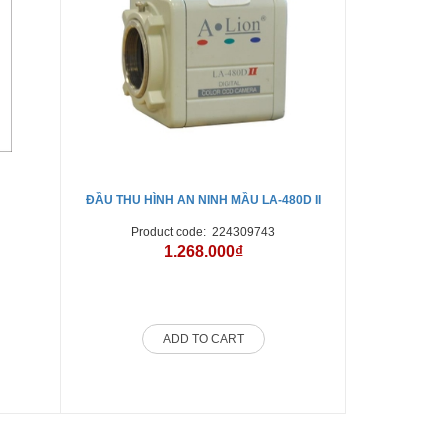
ĐẦU THU HÌNH AN NINH MẦU LA-480D II
ĐẦU THU HÌN
Product code:
224309743
Produ
1.268.000₫
ADD TO CART