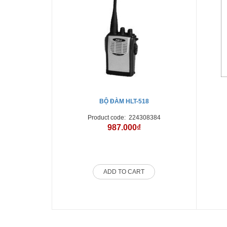
BỘ ĐÀM HLT-518
Product code:
224308384
987.000₫
ADD TO CART