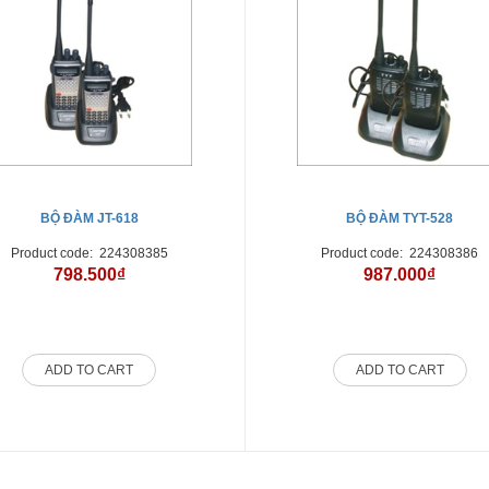
BỘ ĐÀM JT-618
BỘ ĐÀM TYT-528
Product code:
224308385
Product code:
224308386
798.500₫
987.000₫
ADD TO CART
ADD TO CART