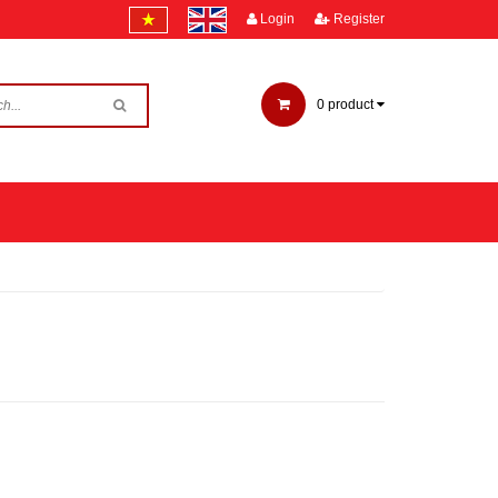
Login
Register
0
product