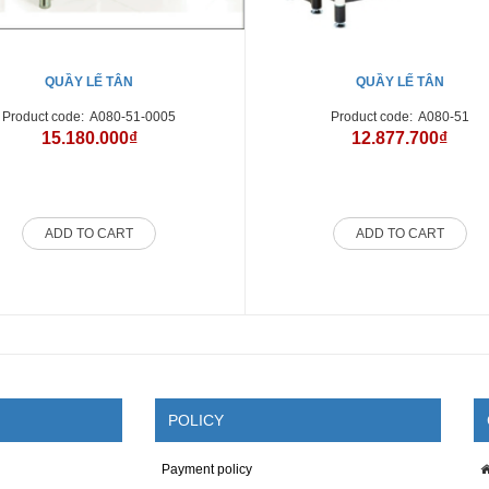
QUẦY LẾ TÂN
QUẦY LẾ TÂN
Product code:
A080-51-0005
Product code:
A080-51
15.180.000₫
12.877.700₫
ADD TO CART
ADD TO CART
POLICY
Payment policy