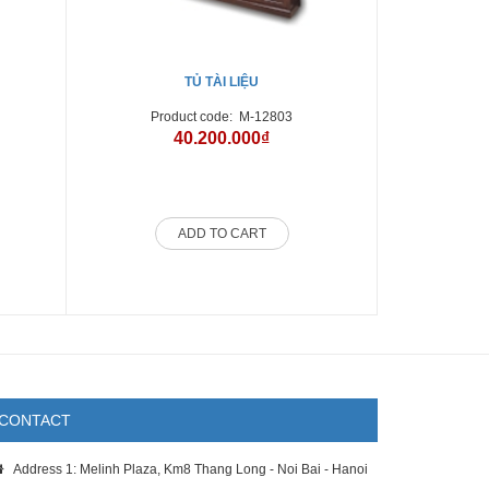
TỦ TÀI LIỆU
Product code:
M-12803
Pro
40.200.000₫
ADD TO CART
CONTACT
Address 1: Melinh Plaza, Km8 Thang Long - Noi Bai - Hanoi