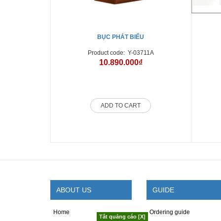
BỤC PHÁT BIỂU
Product code:
Y-03711A
10.890.000₫
ADD TO CART
ABOUT US
GUIDE
Home
Ordering guide
Tắt quảng cáo [X]