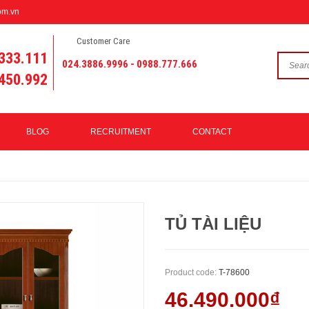
om.vn
Customer Care
333.111
024.3886.9996 - 0988.777.666
450.992
BLOG
RECRUITMENT
CONTACT
TỦ TÀI LIỆU
Product code:
T-78600
46.490.000₫