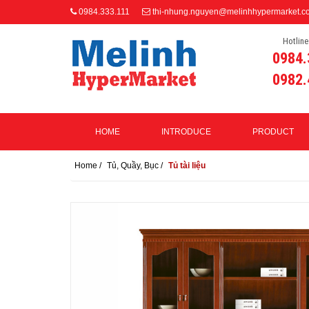
0984.333.111
thi-nhung.nguyen@melinhhypermarket.c
Hotline
0984.
0982.
HOME
INTRODUCE
PRODUCT
Home
/
Tủ, Quầy, Bục
/
Tủ tài liệu