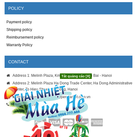
POLICY
Payment policy
Shipping policy
Reimbursement policy
Warranty Policy
CONTACT
Address 1: Melinh Plaza, Km8 Thang Long - Noi Bai - Hanoi
Tắt quảng cáo [X]
Address 2: Melinh Plaza Ha Dong Trade Center, Ha Dong Administrative
Center, To Hieu Street, Ha Dong, Hanoi
ngoc-anh.nguyen@melinhhypermarket.com.vn
024.3886.9996