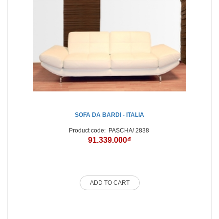
P
SOFA DA BARDI - ITALIA
Product code:
PASCHA/ 2838
91.339.000₫
ADD TO CART