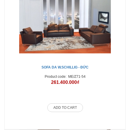
P
SOFA DA W.SCHILLIG - ĐỨC
Product code:
ME/Z71-54
261.400.000₫
ADD TO CART