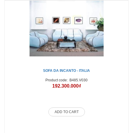
P
SOFA DA INCANTO - ITALIA
Product code:
B485.V030
192.300.000₫
ADD TO CART