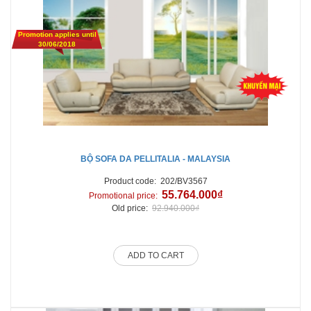
Promotion applies until
30/06/2018
BỘ SOFA DA PELLITALIA - MALAYSIA
Product code:
202/BV3567
55.764.000₫
Promotional price:
Old price:
92.940.000₫
ADD TO CART