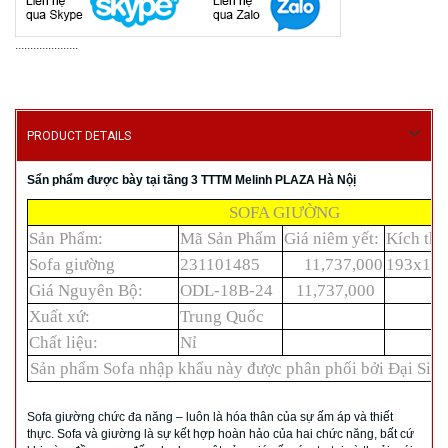
.....................
PRODUCT DETAILS
Sẩn phẩm được bày tại tầng 3 TTTM Melinh PLAZA Hà Nộị
SOFA GIƯỜNG
Sản Phẩm:
Mã Sản Phẩm
Giá niêm yết:
Kích thư
Sofa giường
231101485
11,737,000
193x14
Giá Nguyên Bộ:
ODL-18B-24
11,737,000
Xuất xứ:
Trung Quốc
Chất liệu:
Nỉ
Sản phẩm Sofa nhập khẩu này được phân phối bởi Đại Siê
Sofa giường chức đa năng – luôn là hóa thân của sự ấm áp và thiết
thực. Sofa và giường là sự kết hợp hoàn hảo của hai chức năng, bất cứ