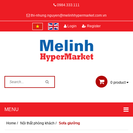
0984.333.111
thi-nhung.nguyen@melinhhypermarket.com.vn
Login
Register
0
product
Home
/
Nội thất phòng khách
/
Sofa giường