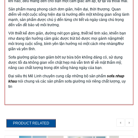
khi nào, đều mang đến cho bạn một cảm giác ấm áp, tự tại và thoải mái.
Sản phẩm mang phong cách đơn giản, hiện đại, thời thượng. Quan
điểm về một cuộc sống hiện đại là hướng đến một không gian sống lành
mạnh, sản phẩm được chú ý đến từng chi tiết và ngày càng chú trọng
đến vấn đề bảo vệ môi trường.
Với thiết kế đơn giản, đường nét gọn gàng, thiết kế tinh xảo, khiến bạn
như đang tận hưởng cảm giác được trút bỏ được mọi gánh nặng/mệt
mỏi trong cuộc sống, bình yên tận hưởng nó một cách nhẹ nhàng/thư
giãn và yên tĩnh.
Sofa giường giúp bạn giảm bớt sự bừa bộn không đáng có, sử dụng
được tối đa không gian vốn chật hẹp mà vẫn tinh tế về mặt thẩm mỹ,
nâng cao chất lượng trong đời sống hàng ngày của bạn.
Đại siêu thị Mê Linh chuyên cung cấp những bộ sản phẩm
sofa nhap
khau
nói chung và các sản phẩm sofa giường nói riêng chất lượng, uy
tin
PRODUCT RELATED